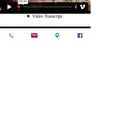
T
M
A
+34 618 037744
(Cristina, Español)
theloftlaspalmas@gmail.com
17
Torres ST. 35002. Triana.Las Palmas de Gran Canaria, Spain
+34 673 865842
(Carlos, English)